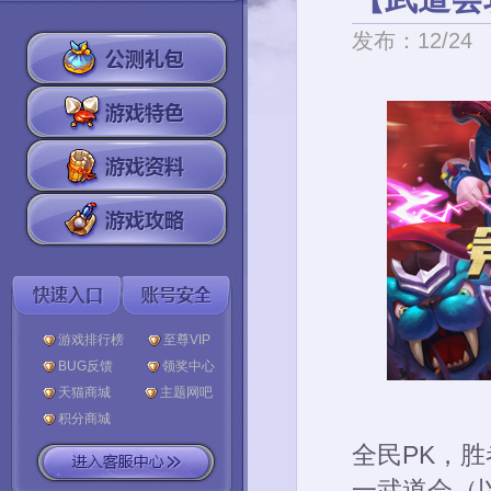
发布：12/24
游戏排行榜
至尊VIP
BUG反馈
领奖中心
天猫商城
主题网吧
积分商城
全民PK，胜
一武道会（