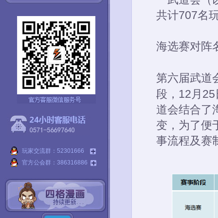
共计707
海选赛对阵
第六届武道
段，12月2
道会结合了
变，为了便
事流程及赛
玩家交流群：52301666
官方公会群：386316886