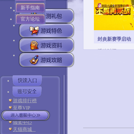
新手指南
官方论坛
封炎新赛季启动
活动时间：06/24-0
游戏排行榜
至尊VIP
BUG反馈
领奖中心
天猫商城