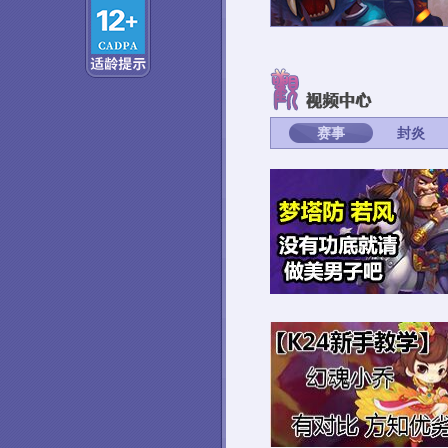
赛事
封炎
【若风解说】没有功底就不要乱
吗