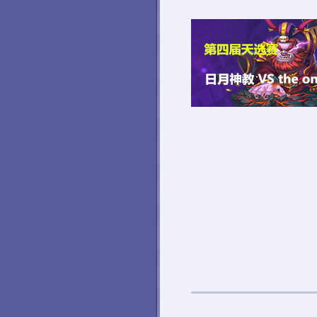
蛟龙阁【K24第一视角】幻魂小
手教
与卞林锋双排。张辽一波死的不
的。。