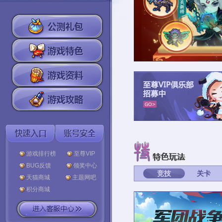
游戏排行榜
至尊VIP
BUG反馈
领奖中心
竞技
关卡
天猫商城
主题网吧
积分商城