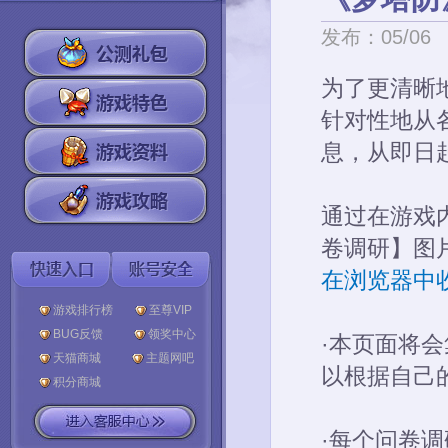
发布：05/06
为了更清晰
针对性地从
息，从即日
通过在游戏
卷调研】图
在浏览器中
游戏排行榜
至尊VIP
BUG反馈
领奖中心
·本页面将
天猫商城
主题网吧
以根据自己
积分商城
·每个问卷