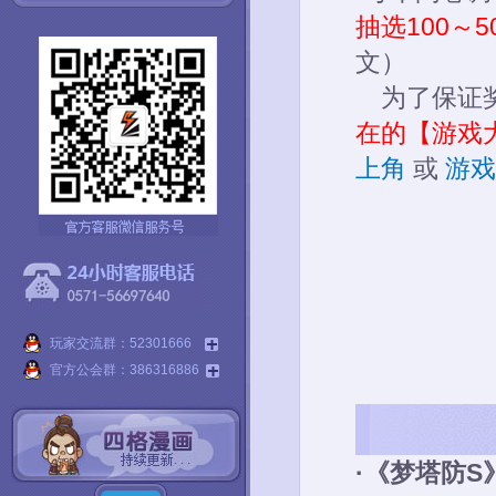
抽选100～
文）
为了保证奖
在的【游戏
上角
或
游戏
玩家交流群：52301666
官方公会群：386316886
·《梦塔防