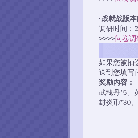
·战就战版
调研时间：2
>>>>
问卷调
如果您被抽
送到您填写
奖励内容：
武魂丹*5、
封炎币*30