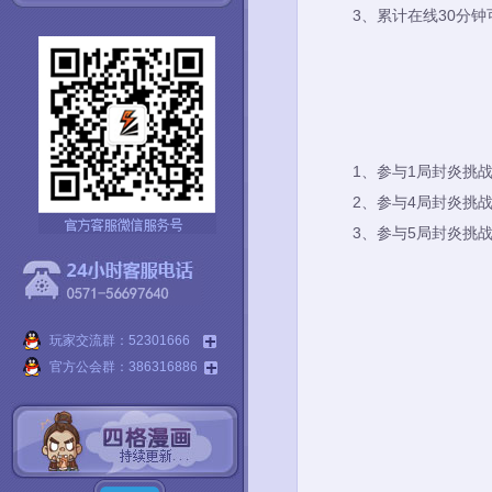
3、
累计在线30分钟
1、
参与1局封炎挑战
2、
参与4局封炎挑战
3、
参与5局封炎挑战
玩家交流群：52301666
官方公会群：386316886