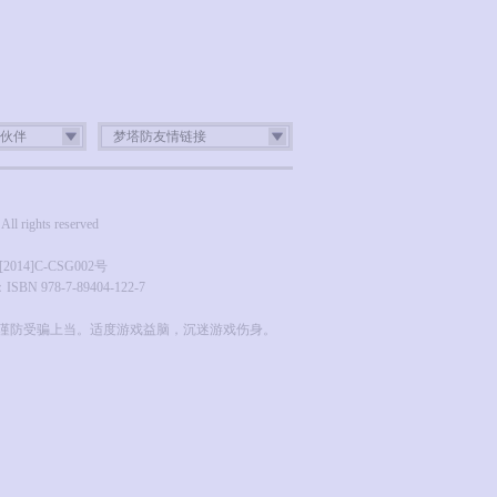
伙伴
梦塔防友情链接
ghts reserved
4]C-CSG002号
N 978-7-89404-122-7
谨防受骗上当。适度游戏益脑，沉迷游戏伤身。