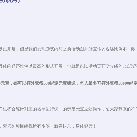
动已开启，但是我们发现游戏内与之前活动图片所宣传的返还比例不一致
具体的返还比例以最高的形式开展，也就是说以活动页面所介绍的1:1返
0元宝，都可以额外获得500绑定元宝赠送，每人最多可额外获得50000绑
们也将会统计对应的名单进行统一的绑定元宝返还操作，给大家带来的不
，梦塔防项目组祝所有少侠，新春快乐，身体健康！