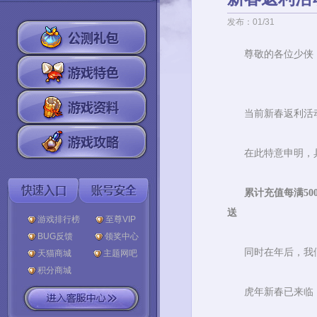
发布：01/31
尊敬的各位少侠
当前新春返利活
在此特意申明，
累
计充值每满50
送
游戏排行榜
至尊VIP
BUG反馈
领奖中心
同时在年后，我
天猫商城
主题网吧
积分商城
虎年新春已来临