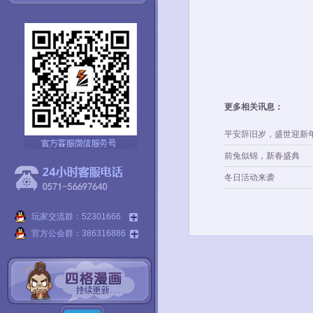
更多相关讯息：
平安辞旧岁，盛世迎新
前兔似锦，新春盛典
冬日活动来袭
玩家交流群：52301666
官方公会群：386316886