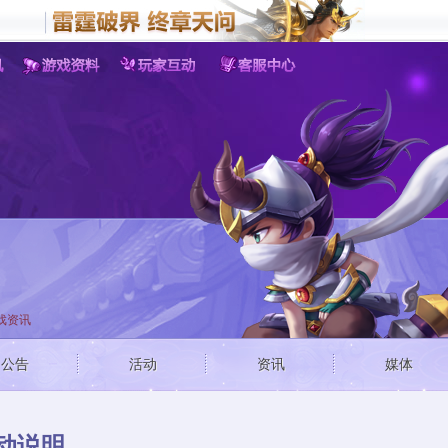
客户端游戏
手机游
梦三国
野蛮人
战
梦塔防
戏资讯
公告
活动
资讯
媒体
动说明