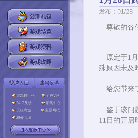
发布：01/28
尊敬的各
原定于1月
殊原因未及
给您带来
游戏排行榜
至尊VIP
BUG反馈
领奖中心
鉴于该问
天猫商城
主题网吧
积分商城
11日的开启