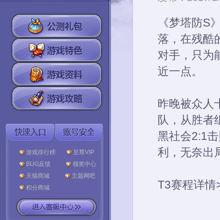
《梦塔防S
落，在残酷
对手，只为
近一点。
昨晚被众人十分
队，从胜者
黑社会2:1
利，无奈出
游戏排行榜
至尊VIP
BUG反馈
领奖中心
天猫商城
主题网吧
T3赛程详情
积分商城