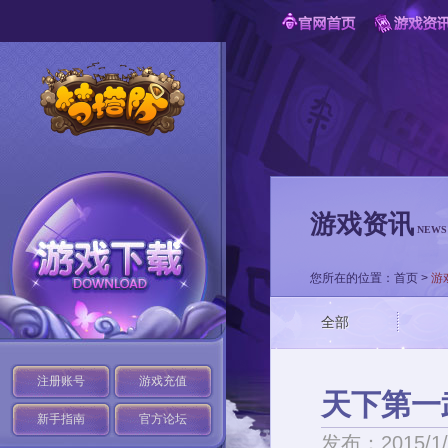
游戏资讯
NEWS
您所在的位置：
首页
>
游
全部
注册账号
游戏充值
天下第一
新手指南
官方论坛
发布：2015/1/