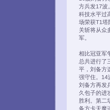
方兵发17
科技水平过
场荣获T1
关斩将从众
军。
相比冠亚军
总共进行了
平，刘备方
强守住。14
刘备方再发
久包子的进
胜利。第二场
备方卡天魔