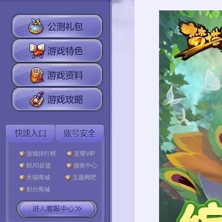
游戏排行榜
至尊VIP
BUG反馈
领奖中心
天猫商城
主题网吧
积分商城