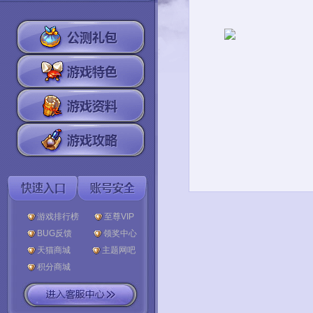
游戏排行榜
至尊VIP
BUG反馈
领奖中心
天猫商城
主题网吧
积分商城