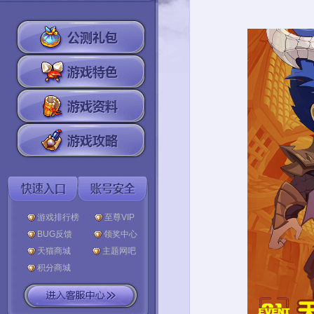
游戏排行榜
至尊VIP
BUG反馈
领奖中心
天猫商城
主题网吧
积分商城