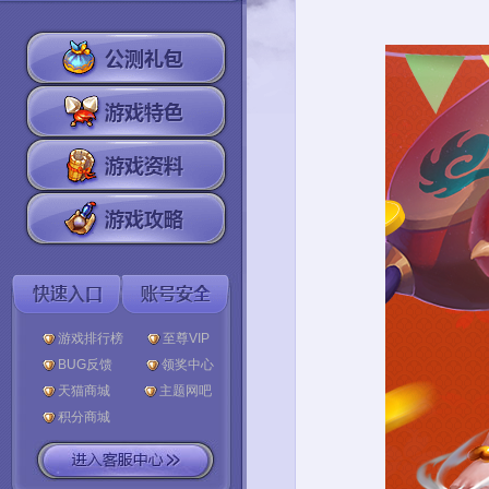
游戏排行榜
至尊VIP
BUG反馈
领奖中心
天猫商城
主题网吧
积分商城