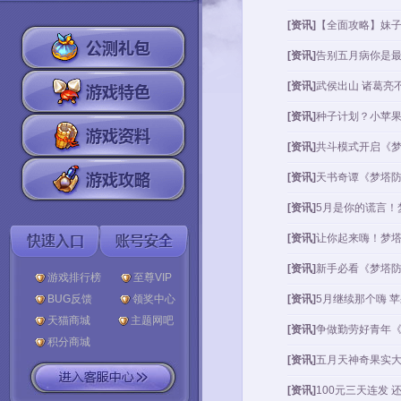
[资讯]
【全面攻略】妹
[资讯]
告别五月病你是
[资讯]
武侯出山 诸葛亮
[资讯]
种子计划？小苹果
[资讯]
共斗模式开启《
[资讯]
天书奇谭《梦塔
[资讯]
5月是你的谎言！
[资讯]
让你起来嗨！梦
[资讯]
新手必看《梦塔
游戏排行榜
至尊VIP
BUG反馈
领奖中心
[资讯]
5月继续那个嗨 
天猫商城
主题网吧
[资讯]
争做勤劳好青年
积分商城
[资讯]
五月天神奇果实大
[资讯]
100元三天连发 