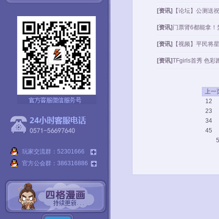
[资讯]
【论坛】公测送祝
[资讯]
门票肾6都能拿！
[资讯]
【视频】平民将星
[资讯]
TFgirls首秀 
上一
12
23
34
45
玩家交流群：52301666
官方公会群：386316886