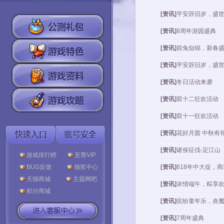
[资讯]
平安辞旧岁，盛
[资讯]
8周年游园盛典
[资讯]
前兔似锦，新春
[资讯]
平安辞旧岁，盛
[资讯]
冬日活动来袭
[资讯]
双十二狂欢活动
[资讯]
双十一狂欢活动
[资讯]
花好月圆 中秋有
[资讯]
诸侯征伐-定江山
游戏排行榜
至尊VIP
BUG反馈
领奖中心
[资讯]
618年中大促，
天猫商城
主题网吧
[资讯]
浓情端午，粽享
积分商城
[资讯]
缤纷童年乐，炎
[资讯]
7周年盛典