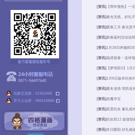
[资讯]
【周年预热】一
[资讯]
春光无线，好礼
[资讯]
暖春三月 春光赏
[资讯]
新春返利活动说
[资讯]
1月28日跨服BO
[资讯]
福虎迎春丶送祥
[资讯]
【梦塔防S】1月
[资讯]
1月6日版本封炎
[资讯]
暖冬送情 塔防送
玩家交流群：52301666
[资讯]
炎魔夺宝
官方公会群：386316886
[资讯]
双蛋狂欢 壕礼相
[资讯]
狂欢双12 超值惊
[资讯]
冬日暖阳 好礼相