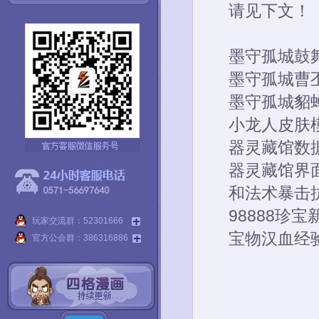
请见下文！
墨守孤城鼓
墨守孤城曹
墨守孤城貂
小龙人皮肤
器灵藏馆数
器灵藏馆界
和法术暴击
98888珍
玩家交流群：52301666
宝物汉血经
官方公会群：386316886