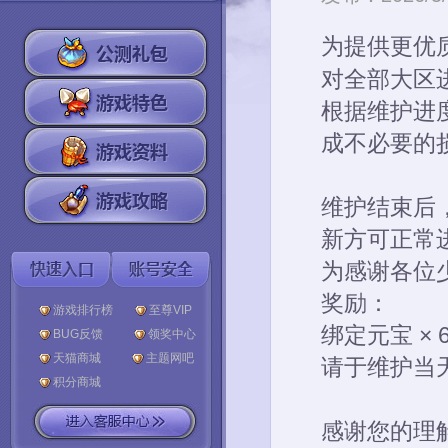
为提供更优
对全部大区
根据维护进
成不必要的
维护结束后，
新方可正常
为感谢各位
奖励：
游戏排行榜
至尊VIP
绑定元宝 × 
BUG反馈
领奖中心
天猫商城
主题网吧
请于维护当
积分商城
感谢您的理