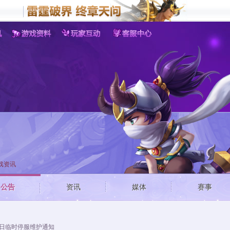
客户端游戏
手机游
梦三国
野蛮人
战
梦塔防
戏资讯
公告
资讯
媒体
赛事
4日临时停服维护通知