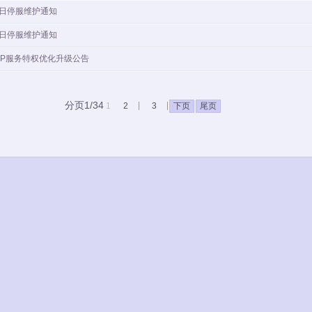
3日停服维护通知
2日停服维护通知
IP服务特权优化升级公告
分页1/34
1
2
3
下页
尾页