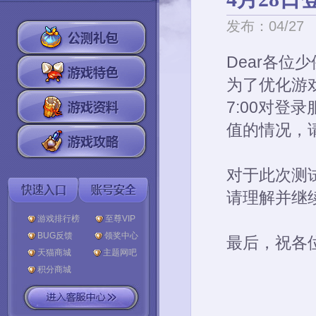
发布：04/27
Dear各位
为了优化游戏
7:00对
值的情况，
对于此次测
请理解并继
游戏排行榜
至尊VIP
BUG反馈
领奖中心
最后，祝各
天猫商城
主题网吧
积分商城